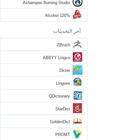
Ashampoo Burning Studio
Alcohol 120%
آخر التحديثات
ZBrush
ABBYY Lingvo
Dicter
Lingoes
QDictionary
StarDict
GoldenDict
PROMT