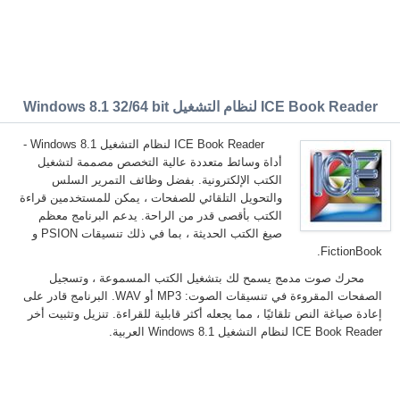
ICE Book Reader لنظام التشغيل Windows 8.1 32/64 bit
ICE Book Reader لنظام التشغيل Windows 8.1 -
أداة وسائط متعددة عالية التخصص مصممة لتشغيل
الكتب الإلكترونية. بفضل وظائف التمرير السلس
والتحويل التلقائي للصفحات ، يمكن للمستخدمين قراءة
الكتب بأقصى قدر من الراحة. يدعم البرنامج معظم
صيغ الكتب الحديثة ، بما في ذلك تنسيقات PSION و
FictionBook.
محرك صوت مدمج يسمح لك بتشغيل الكتب المسموعة ، وتسجيل
الصفحات المقروءة في تنسيقات الصوت: MP3 أو WAV. البرنامج قادر على
إعادة صياغة النص تلقائيًا ، مما يجعله أكثر قابلية للقراءة. تنزيل وتثبيت أخر
ICE Book Reader لنظام التشغيل Windows 8.1 العربية.