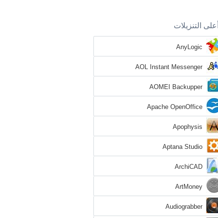
على التنزيلات
AnyLogic
AOL Instant Messenger
AOMEI Backupper
Apache OpenOffice
Apophysis
Aptana Studio
ArchiCAD
ArtMoney
Audiograbber