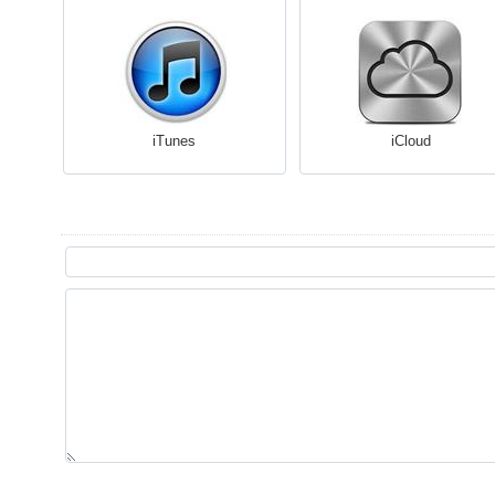
iTunes
iCloud