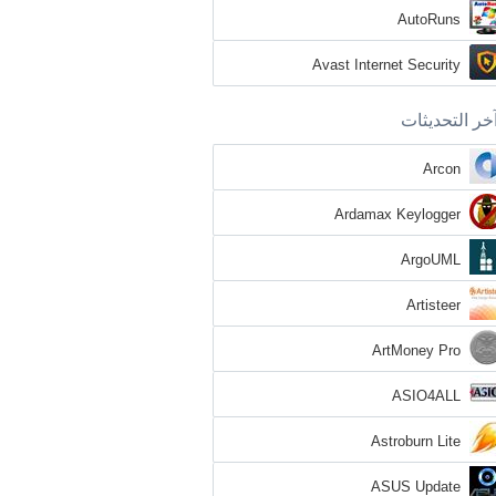
AutoRuns
Avast Internet Security
خر التحديثات
Arcon
Ardamax Keylogger
ArgoUML
Artisteer
ArtMoney Pro
ASIO4ALL
Astroburn Lite
ASUS Update