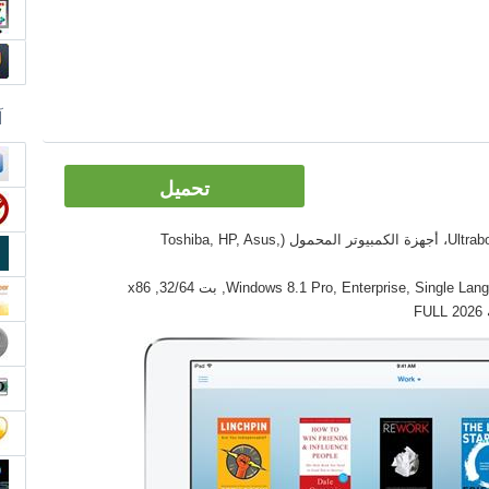
آ
تحميل
الأدوات: PC, كمبيوتر سطح المكتب، Ultrabook، أجهزة الكمبيوتر المحمول (Toshiba, HP, Asus,