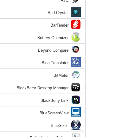
AVZ
Bad Crystal
BarTender
Battery Optimizer
Beyond Compare
Bing Translator
BitMeter
BlackBerry Desktop Manager
BlackBerry Link
BlueScreenView
BlueSoleil