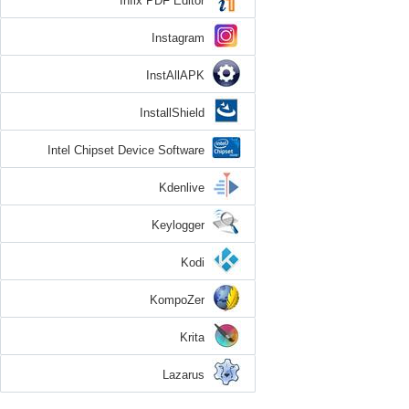
Infix PDF Editor
Instagram
InstAllAPK
InstallShield
Intel Chipset Device Software
Kdenlive
Keylogger
Kodi
KompoZer
Krita
Lazarus